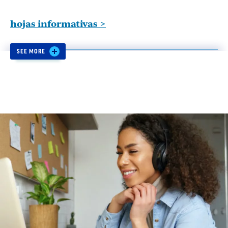
hojas informativas >
SEE MORE
ESPacios de Libertad (Freedom Spaces):
Spanish Webinar Experience
En conmemoración del Mes Nacional de la
Herencia Hispana, reunimos a un grupo
diverso de educadores para discutir las formas
en que sus valores y normas han promovido la
equidad, la justicia y la alegría en sus escuelas
y universidades. No te lo pierdas. Pa'lante.