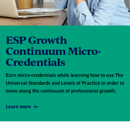
In commemoration of National Hispanic
Heritage Month, we brought together a diverse
group of educational support professionals to
discuss the ways their values and norms have
advanced equity, justice, and joy in their
ESP Growth
schools and colleges.
Continuum Micro-
Credentials
vea la capacitación >
Earn micro-credentials while learning how to use The
hojas informativas >
Universal Standards and Levels of Practice in order to
move along the continuum of professional growth.
Learn more
Nuestros cuerpos: ¿Estamos prestando
atención a las señales?